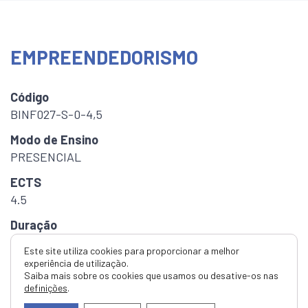
EMPREENDEDORISMO
Código
BINF027-S-0-4,5
Modo de Ensino
PRESENCIAL
ECTS
4.5
Duração
Semestral
Este site utiliza cookies para proporcionar a melhor
experiência de utilização.
Horas
Saiba mais sobre os cookies que usamos ou desative-os nas
7.5h Orientação Tutorial
definições
.
45h Teórico-Práticas