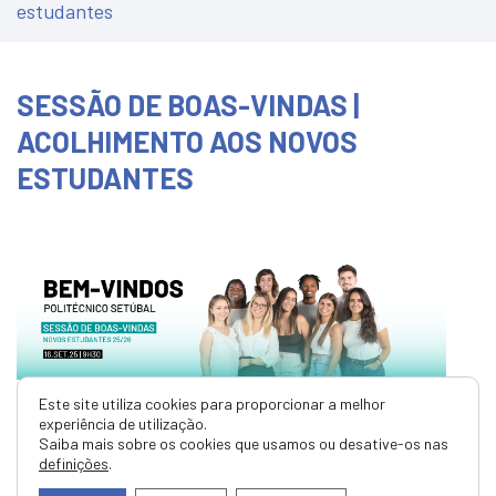
estudantes
SESSÃO DE BOAS-VINDAS |
ACOLHIMENTO AOS NOVOS
ESTUDANTES
Este site utiliza cookies para proporcionar a melhor
O Politécnico de Setúbal (IPS) dá oficialmente as
experiência de utilização.
boas-vindas aos/às novos/as estudantes, com uma
Saiba mais sobre os cookies que usamos ou desative-os nas
sessão agendada para o próximo
dia 16, a partir
definições
.
das 09h30
, pensada com um primeiro momento