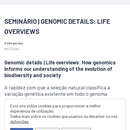
SEMINÁRIO | GENOMIC DETAILS: LIFE
OVERVIEWS
Categorias
NOTÍCIAS
Genomic details | Life overviews: How genomics
informs our understanding of the evolution of
biodiversity and society
A rapidez com que a seleção natural classifica a
variação genética existente em todo o genoma
durante a adaptação permanece em grande parte não
Este site utiliza cookies para proporcionar a melhor
estudada experimentalmente. O sequenciamento do
experiência de utilização.
conjunto do genoma completo, combinado com a
Saiba mais sobre os cookies que usamos ou desative-os nas
experiência de liberação-recaptura com peixes
definições
.
esgana-gato de três espinhos, adaptados a diferentes