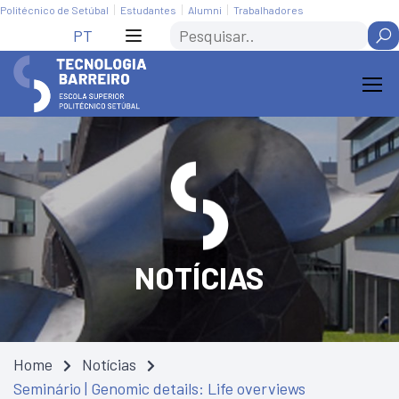
Skip
Saltar
Politécnico de Setúbal
Estudantes
Alumni
Trabalhadores
to
para
Search
PT
Content
navegação
NOTÍCIAS
Home
Notícias
Seminário | Genomic details: Life overviews